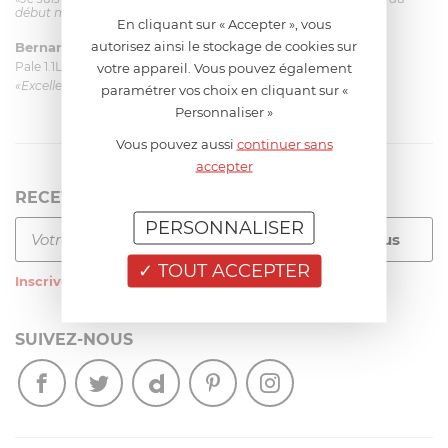
début mais ça le fait. La livraison a été très rapide. ...»
En cliquant sur « Accepter », vous
autorisez ainsi le stockage de cookies sur
Bernard
le 23/06/2026 à 09:43
Pale 1.1L pour Glacier Magimix 11031/121/123/124
votre appareil. Vous pouvez également
«Excellent: produit et livraison»
paramétrer vos choix en cliquant sur «
Personnaliser »
Vous pouvez aussi
continuer sans
accepter
RECEVEZ LA NEWSLETTER
PERSONNALISER
TOUT ACCEPTER
Inscrivez-vous
à notre newsletter
SUIVEZ-NOUS