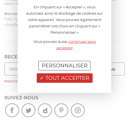
début mais ça le fait. La livraison a été très rapide. ...»
En cliquant sur « Accepter », vous
autorisez ainsi le stockage de cookies sur
Bernard
le 23/06/2026 à 09:43
Pale 1.1L pour Glacier Magimix 11031/121/123/124
votre appareil. Vous pouvez également
«Excellent: produit et livraison»
paramétrer vos choix en cliquant sur «
Personnaliser »
Vous pouvez aussi
continuer sans
accepter
RECEVEZ LA NEWSLETTER
PERSONNALISER
TOUT ACCEPTER
Inscrivez-vous
à notre newsletter
SUIVEZ-NOUS