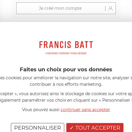
Je créé mon compte
s avis produits
Faites un choix pour vos données
l 56 ans
le 23/06/2026 à 12:04
Florence 63 ans
le 23/06/2026 à 
es cookies pour améliorer la navigation sur notre site, analyser s
mini 9 cm Castelpro 5 ply poignée
Couteau complet avec lame, joint 
contribuer à nos efforts marketing.
pour le robot cuiseur Cook Expert
mmes dans un produit de haute
«Je suis satisfaite du couteau Mag
ccepter », vous autorisez ainsi le stockage de cookies sur votre a
ette casserole est parfaite pour
L'écrou est un peu dur au début ma
ion des sauces et vient complé...»
fait. La livraison a été très rapide. ..
également paramétrer vos choix en cliquant sur « Personnaliser 
Vous pouvez aussi
continuer sans accepter
PERSONNALISER
TOUT ACCEPTER