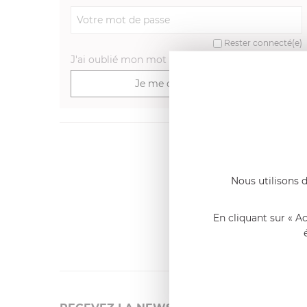
Rester connecté(e)
J'ai oublié mon mot de passe
>
Je me connecte
Dernier
Emmanue
Nous utilisons d
Casserole 
fixe
«Nous so
En cliquant sur « A
qualité. C
l'élaborat