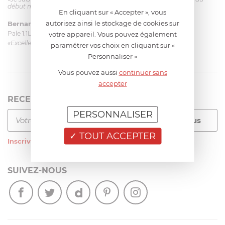
début mais ça le fait. La livraison a été très rapide. ...»
En cliquant sur « Accepter », vous
autorisez ainsi le stockage de cookies sur
Bernard
le 23/06/2026 à 09:43
Pale 1.1L pour Glacier Magimix 11031/121/123/124
votre appareil. Vous pouvez également
«Excellent: produit et livraison»
paramétrer vos choix en cliquant sur «
Personnaliser »
Vous pouvez aussi
continuer sans
accepter
RECEVEZ LA NEWSLETTER
PERSONNALISER
TOUT ACCEPTER
Inscrivez-vous
à notre newsletter
SUIVEZ-NOUS