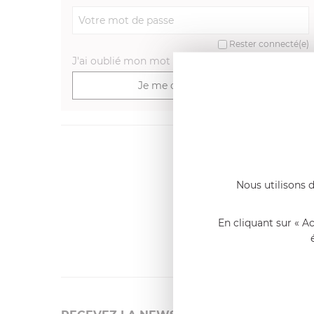
Rester connecté(e)
J'ai oublié mon mot de passe
>
Je me connecte
Dernier
Emmanue
Nous utilisons d
Casserole 
fixe
«Nous so
En cliquant sur « A
qualité. C
l'élaborat