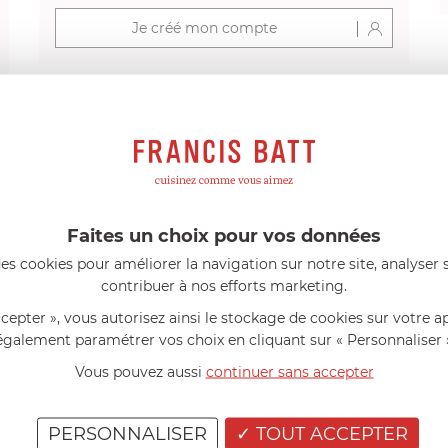
Je créé mon compte
s avis produits
Faites un choix pour vos données
l 56 ans
le 23/06/2026 à 12:04
Florence 63 ans
le 23/06/2026 à 
es cookies pour améliorer la navigation sur notre site, analyser s
mini 9 cm Castelpro 5 ply poignée
Couteau complet avec lame, joint 
contribuer à nos efforts marketing.
pour le robot cuiseur Cook Expert
mmes dans un produit de haute
«Je suis satisfaite du couteau Mag
ccepter », vous autorisez ainsi le stockage de cookies sur votre a
ette casserole est parfaite pour
L'écrou est un peu dur au début ma
ion des sauces et vient complé...»
fait. La livraison a été très rapide. ..
également paramétrer vos choix en cliquant sur « Personnaliser 
Vous pouvez aussi
continuer sans accepter
PERSONNALISER
TOUT ACCEPTER