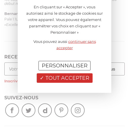
début mais ça le fait. La livraison a été très rapide. ...»
En cliquant sur « Accepter », vous
autorisez ainsi le stockage de cookies sur
Bernard
le 23/06/2026 à 09:43
Pale 1.1L pour Glacier Magimix 11031/121/123/124
votre appareil. Vous pouvez également
«Excellent: produit et livraison»
paramétrer vos choix en cliquant sur «
Personnaliser »
Vous pouvez aussi
continuer sans
accepter
RECEVEZ LA NEWSLETTER
PERSONNALISER
TOUT ACCEPTER
Inscrivez-vous
à notre newsletter
SUIVEZ-NOUS