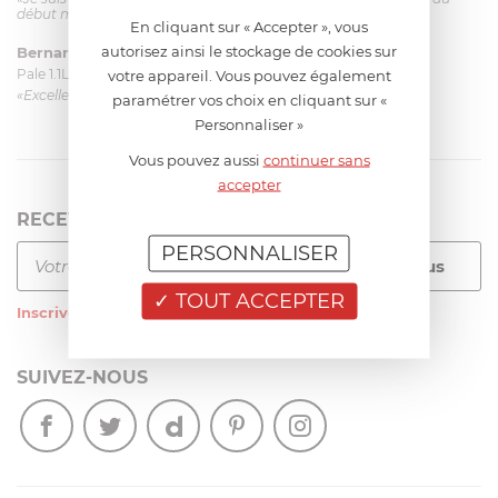
début mais ça le fait. La livraison a été très rapide. ...»
En cliquant sur « Accepter », vous
autorisez ainsi le stockage de cookies sur
Bernard
le 23/06/2026 à 09:43
Pale 1.1L pour Glacier Magimix 11031/121/123/124
votre appareil. Vous pouvez également
«Excellent: produit et livraison»
paramétrer vos choix en cliquant sur «
Personnaliser »
Vous pouvez aussi
continuer sans
accepter
RECEVEZ LA NEWSLETTER
PERSONNALISER
TOUT ACCEPTER
Inscrivez-vous
à notre newsletter
SUIVEZ-NOUS