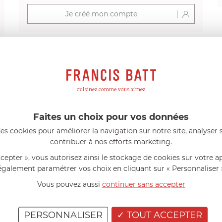
Je créé mon compte
s avis produits
Faites un choix pour vos données
l 56 ans
le 23/06/2026 à 12:04
Florence 63 ans
le 23/06/2026 à 
es cookies pour améliorer la navigation sur notre site, analyser s
mini 9 cm Castelpro 5 ply poignée
Couteau complet avec lame, joint 
contribuer à nos efforts marketing.
pour le robot cuiseur Cook Expert
mmes dans un produit de haute
«Je suis satisfaite du couteau Mag
ccepter », vous autorisez ainsi le stockage de cookies sur votre a
ette casserole est parfaite pour
L'écrou est un peu dur au début ma
ion des sauces et vient complé...»
fait. La livraison a été très rapide. ..
également paramétrer vos choix en cliquant sur « Personnaliser 
Vous pouvez aussi
continuer sans accepter
PERSONNALISER
TOUT ACCEPTER