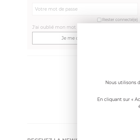
Rester connecté(e)
J'ai oublié mon mot de passe
>
Je me connecte
Dernier
Emmanue
Nous utilisons d
Casserole 
fixe
«Nous so
En cliquant sur « A
qualité. C
l'élaborat