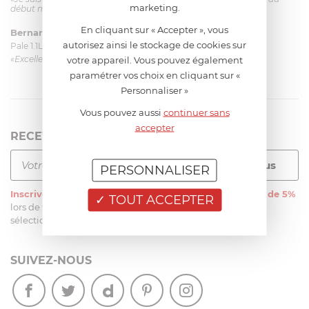
marketing.
début mais ça le fait. La livraison a été très rapide. ...»
En cliquant sur « Accepter », vous
Bernard
le 23/06/2026 à 09:43
autorisez ainsi le stockage de cookies sur
Pale 1.1L pour Glacier Magimix 11031/121/123/124
«Excellent: produit et livraison»
votre appareil. Vous pouvez également
paramétrer vos choix en cliquant sur «
Personnaliser »
Vous pouvez aussi
continuer sans
accepter
RECEVEZ LA NEWSLETTER
PERSONNALISER
Inscrivez-vous
à notre newsletter et recevez
une remise de 5%
TOUT ACCEPTER
lors de votre première commande sur notre site sur une
sélection d’articles, hors soldes et promotions
SUIVEZ-NOUS