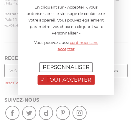
début mais ça le fait. La livraison a été très rapide. ...»
En cliquant sur « Accepter », vous
autorisez ainsi le stockage de cookies sur
Bernard
le 23/06/2026 à 09:43
Pale 1.1L pour Glacier Magimix 11031/121/123/124
votre appareil. Vous pouvez également
«Excellent: produit et livraison»
paramétrer vos choix en cliquant sur «
Personnaliser »
Vous pouvez aussi
continuer sans
accepter
RECEVEZ LA NEWSLETTER
PERSONNALISER
TOUT ACCEPTER
Inscrivez-vous
à notre newsletter
SUIVEZ-NOUS