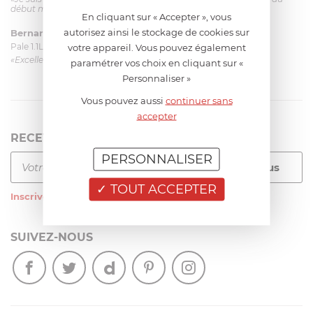
début mais ça le fait. La livraison a été très rapide. ...»
En cliquant sur « Accepter », vous
autorisez ainsi le stockage de cookies sur
Bernard
le 23/06/2026 à 09:43
Pale 1.1L pour Glacier Magimix 11031/121/123/124
votre appareil. Vous pouvez également
«Excellent: produit et livraison»
paramétrer vos choix en cliquant sur «
Personnaliser »
Vous pouvez aussi
continuer sans
accepter
RECEVEZ LA NEWSLETTER
PERSONNALISER
TOUT ACCEPTER
Inscrivez-vous
à notre newsletter
SUIVEZ-NOUS