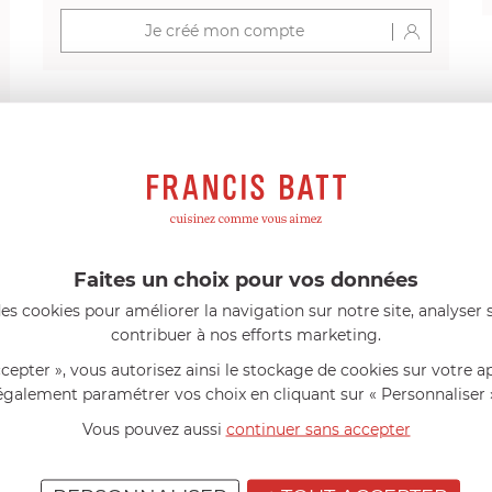
Je créé mon compte
s avis produits
Faites un choix pour vos données
l 56 ans
le 23/06/2026 à 12:04
Florence 63 ans
le 23/06/2026 à 
mini 9 cm Castelpro 5 ply poignée
Couteau complet avec lame, joint 
es cookies pour améliorer la navigation sur notre site, analyser s
pour le robot cuiseur Cook Expert
contribuer à nos efforts marketing.
mmes dans un produit de haute
«Je suis satisfaite du couteau Mag
ette casserole est parfaite pour
L'écrou est un peu dur au début ma
ccepter », vous autorisez ainsi le stockage de cookies sur votre a
ion des sauces et vient complé...»
fait. La livraison a été très rapide. ..
également paramétrer vos choix en cliquant sur « Personnaliser 
Vous pouvez aussi
continuer sans accepter