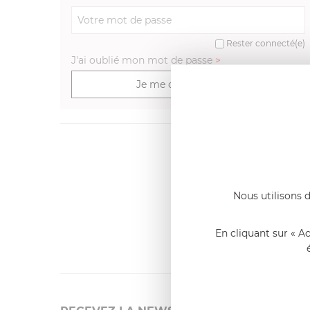
Rester connecté(e)
J'ai oublié mon mot de passe
>
Je me connecte
Dernier
Emmanue
Casserole 
Nous utilisons d
fixe
«Nous so
qualité. C
En cliquant sur « A
l'élaborat