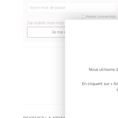
Rester connecté(e)
J'ai oublié mon mot de passe
>
Je me connecte
Dernier
Emmanue
Nous utilisons d
Casserole 
fixe
«Nous so
En cliquant sur « A
qualité. C
l'élaborat