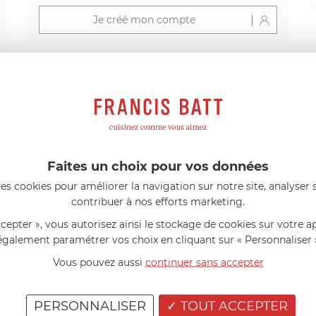
Je créé mon compte
s avis produits
Faites un choix pour vos données
l 56 ans
le 23/06/2026 à 12:04
Florence 63 ans
le 23/06/2026 à 
es cookies pour améliorer la navigation sur notre site, analyser s
mini 9 cm Castelpro 5 ply poignée
Couteau complet avec lame, joint 
contribuer à nos efforts marketing.
pour le robot cuiseur Cook Expert
mmes dans un produit de haute
«Je suis satisfaite du couteau Mag
ccepter », vous autorisez ainsi le stockage de cookies sur votre a
ette casserole est parfaite pour
L'écrou est un peu dur au début ma
ion des sauces et vient complé...»
fait. La livraison a été très rapide. ..
également paramétrer vos choix en cliquant sur « Personnaliser 
Vous pouvez aussi
continuer sans accepter
PERSONNALISER
TOUT ACCEPTER