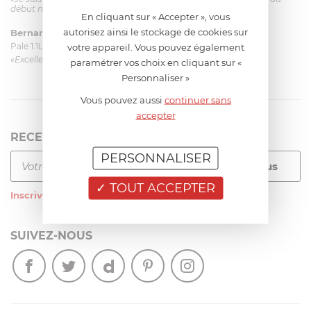
début mais ça le fait. La livraison a été très rapide. ...»
En cliquant sur « Accepter », vous
autorisez ainsi le stockage de cookies sur
Bernard
le 23/06/2026 à 09:43
Pale 1.1L pour Glacier Magimix 11031/121/123/124
votre appareil. Vous pouvez également
«Excellent: produit et livraison»
paramétrer vos choix en cliquant sur «
Personnaliser »
Vous pouvez aussi
continuer sans
accepter
RECEVEZ LA NEWSLETTER
PERSONNALISER
TOUT ACCEPTER
Inscrivez-vous
à notre newsletter
SUIVEZ-NOUS