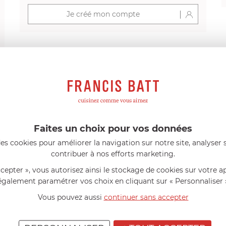
Je créé mon compte
s avis produits
Faites un choix pour vos données
l 56 ans
le 23/06/2026 à 12:04
Florence 63 ans
le 23/06/2026 à 
mini 9 cm Castelpro 5 ply poignée
Couteau complet avec lame, joint 
es cookies pour améliorer la navigation sur notre site, analyser s
pour le robot cuiseur Cook Expert
contribuer à nos efforts marketing.
mmes dans un produit de haute
«Je suis satisfaite du couteau Mag
ette casserole est parfaite pour
L'écrou est un peu dur au début ma
ccepter », vous autorisez ainsi le stockage de cookies sur votre a
ion des sauces et vient complé...»
fait. La livraison a été très rapide. ..
également paramétrer vos choix en cliquant sur « Personnaliser 
Vous pouvez aussi
continuer sans accepter