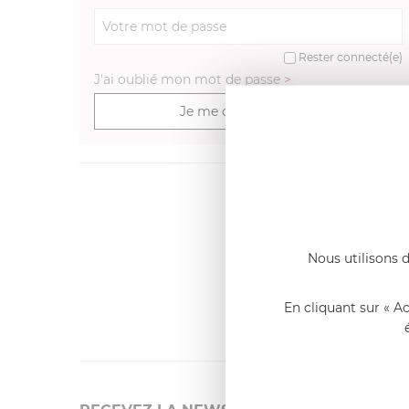
Rester connecté(e)
J'ai oublié mon mot de passe
>
Je me connecte
Dernier
Emmanue
Casserole 
Nous utilisons d
fixe
«Nous so
qualité. C
En cliquant sur « A
l'élaborat