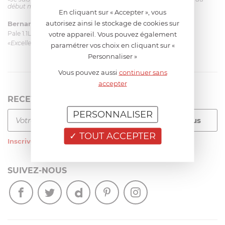
début mais ça le fait. La livraison a été très rapide. ...»
En cliquant sur « Accepter », vous
autorisez ainsi le stockage de cookies sur
Bernard
le 23/06/2026 à 09:43
Pale 1.1L pour Glacier Magimix 11031/121/123/124
votre appareil. Vous pouvez également
«Excellent: produit et livraison»
paramétrer vos choix en cliquant sur «
Personnaliser »
Vous pouvez aussi
continuer sans
accepter
RECEVEZ LA NEWSLETTER
PERSONNALISER
TOUT ACCEPTER
Inscrivez-vous
à notre newsletter
SUIVEZ-NOUS