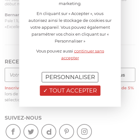
marketing.
début mais ça le fait. La livraison a été très rapide. ...»
En cliquant sur « Accepter », vous
Bernard
le 23/06/2026 à 09:43
autorisez ainsi le stockage de cookies sur
Pale 1.1L pour Glacier Magimix 11031/121/123/124
«Excellent: produit et livraison»
votre appareil. Vous pouvez également
paramétrer vos choix en cliquant sur «
Personnaliser »
Vous pouvez aussi
continuer sans
accepter
RECEVEZ LA NEWSLETTER
PERSONNALISER
Inscrivez-vous
à notre newsletter et recevez
une remise de 5%
TOUT ACCEPTER
lors de votre première commande sur notre site sur une
sélection d’articles, hors soldes et promotions
SUIVEZ-NOUS