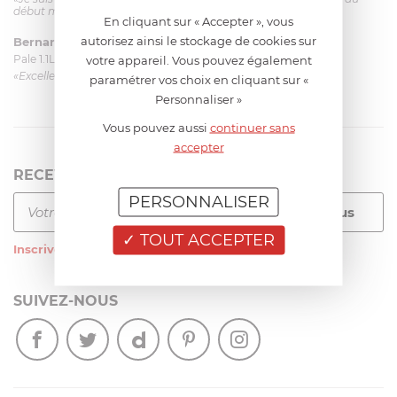
début mais ça le fait. La livraison a été très rapide. ...»
En cliquant sur « Accepter », vous
autorisez ainsi le stockage de cookies sur
Bernard
le 23/06/2026 à 09:43
Pale 1.1L pour Glacier Magimix 11031/121/123/124
votre appareil. Vous pouvez également
«Excellent: produit et livraison»
paramétrer vos choix en cliquant sur «
Personnaliser »
Vous pouvez aussi
continuer sans
accepter
RECEVEZ LA NEWSLETTER
PERSONNALISER
TOUT ACCEPTER
Inscrivez-vous
à notre newsletter
SUIVEZ-NOUS