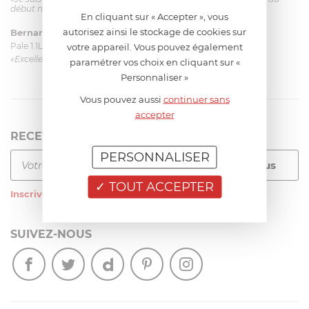
début mais ça le fait. La livraison a été très rapide. ...»
En cliquant sur « Accepter », vous
autorisez ainsi le stockage de cookies sur
Bernard
le 23/06/2026 à 09:43
Pale 1.1L pour Glacier Magimix 11031/121/123/124
votre appareil. Vous pouvez également
«Excellent: produit et livraison»
paramétrer vos choix en cliquant sur «
Personnaliser »
Vous pouvez aussi
continuer sans
accepter
RECEVEZ LA NEWSLETTER
PERSONNALISER
TOUT ACCEPTER
Inscrivez-vous
à notre newsletter
SUIVEZ-NOUS