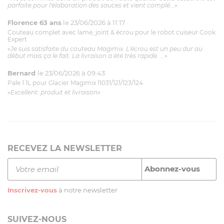
parfaite pour l'élaboration des sauces et vient complé...»
Florence 63 ans
le 23/06/2026 à 11:17
Couteau complet avec lame, joint & écrou pour le robot cuiseur Cook
Expert
«Je suis satisfaite du couteau Magimix. L'écrou est un peu dur au
début mais ça le fait. La livraison a été très rapide. ...»
Bernard
le 23/06/2026 à 09:43
Pale 1.1L pour Glacier Magimix 11031/121/123/124
«Excellent: produit et livraison»
RECEVEZ LA NEWSLETTER
Inscrivez-vous
à notre newsletter
SUIVEZ-NOUS