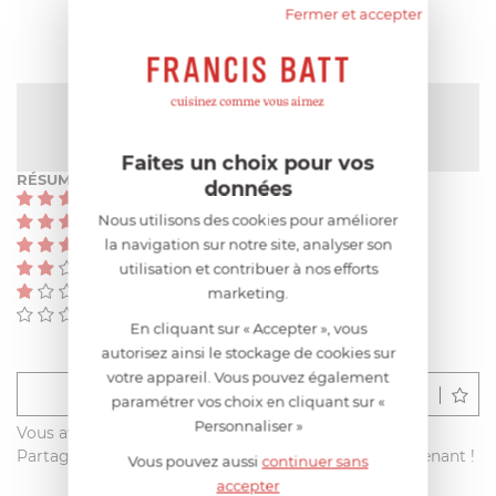
Fermer et accepter
NOTE MOYENNE
5
/
5
(9 avis)
Faites un choix pour vos
RÉSUMÉ
données
(9)
Nous utilisons des cookies pour améliorer
(0)
la navigation sur notre site, analyser son
(0)
(0)
utilisation et contribuer à nos efforts
(0)
marketing.
(0)
En cliquant sur « Accepter », vous
autorisez ainsi le stockage de cookies sur
votre appareil. Vous pouvez également
Déposer un avis
paramétrer vos choix en cliquant sur «
Personnaliser »
Vous avez acheté ce produit sur francisbatt.com ?
Partagez votre avis avec les autres clients dès maintenant !
Vous pouvez aussi
continuer sans
accepter