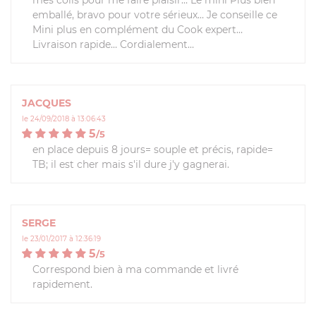
emballé, bravo pour votre sérieux… Je conseille ce
Mini plus en complément du Cook expert…
Livraison rapide… Cordialement…
JACQUES
le 24/09/2018 à 13:06:43
5
/
5
en place depuis 8 jours= souple et précis, rapide=
TB; il est cher mais s'il dure j'y gagnerai.
SERGE
le 23/01/2017 à 12:36:19
5
/
5
Correspond bien à ma commande et livré
rapidement.