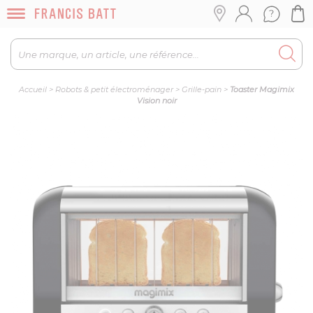
Accueil
>
Robots & petit électroménager
>
Grille-pain
>
Toaster Magimix
Vision noir