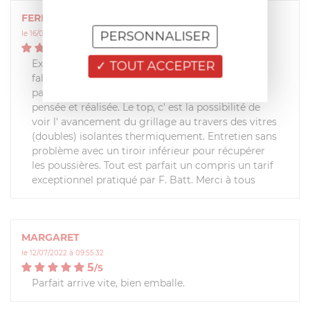
FERNAND
PERSONNALISER
le 16/06/2026 à 11:50:53
5
/
5
Excellent produit dans la ligne de qualité du
TOUT ACCEPTER
fabricant qui compte les meilleurs. Esthétique
parfaite, conception de cette machine très bien
pensée et réalisée. Le top, c' est la possibilité de
voir l' avancement du grillage au travers des vitres
(doubles) isolantes thermiquement. Entretien sans
problème avec un tiroir inférieur pour récupérer
les poussières. Tout est parfait un compris un tarif
exceptionnel pratiqué par F. Batt. Merci à tous
MARGARET
le 12/07/2022 à 09:55:32
5
/
5
Parfait arrive vite, bien emballe.