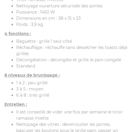
Nettoyage ouverture sécurisée des portes
Puissance : 1450 W
Dimensions en cm : 38 x 15 x 23
Poids : 3,9 kg
4 fonctions :
Baguette : grille 1 seul côté
Réchauffage : réchauffe sans dessécher les toasts déjà
grillés
Décongélation : décongèle et grille le pain congelé
Standard
8 niveaux de brunissage :
1 à 2 : peu grillé
3 à 5 : moyen
6 à 8 : très grillé
Entretien :
Il est conseillé de vider une fois par semaine le tiroir
ramasse miette
Nettoyage des vitres : déverrouiller les portes,
basculer les boutons sous le grille-pain, passer un