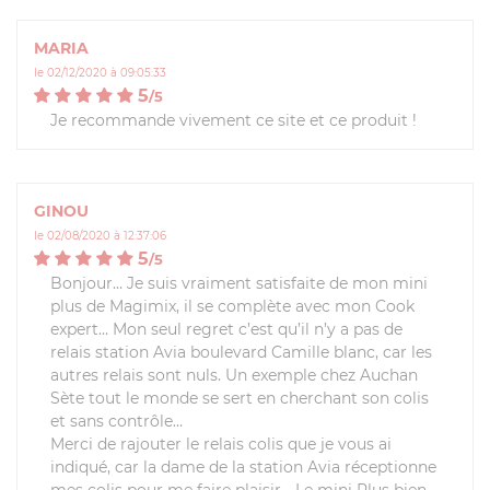
MARIA
le 02/12/2020 à 09:05:33
5
/
5
Je recommande vivement ce site et ce produit !
GINOU
le 02/08/2020 à 12:37:06
5
/
5
Bonjour… Je suis vraiment satisfaite de mon mini
plus de Magimix, il se complète avec mon Cook
expert… Mon seul regret c’est qu’il n’y a pas de
relais station Avia boulevard Camille blanc, car les
autres relais sont nuls. Un exemple chez Auchan
Sète tout le monde se sert en cherchant son colis
et sans contrôle…
Merci de rajouter le relais colis que je vous ai
indiqué, car la dame de la station Avia réceptionne
mes colis pour me faire plaisir… Le mini Plus bien