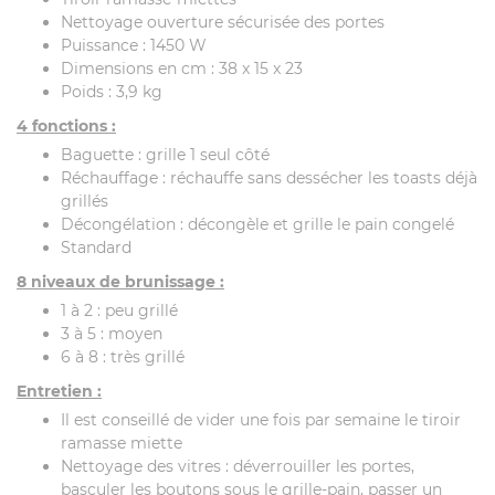
Nettoyage ouverture sécurisée des portes
Puissance : 1450 W
Dimensions en cm : 38 x 15 x 23
Poids : 3,9 kg
4 fonctions :
Baguette : grille 1 seul côté
Réchauffage : réchauffe sans dessécher les toasts déjà
grillés
Décongélation : décongèle et grille le pain congelé
Standard
8 niveaux de brunissage :
1 à 2 : peu grillé
3 à 5 : moyen
6 à 8 : très grillé
Entretien :
Il est conseillé de vider une fois par semaine le tiroir
ramasse miette
Nettoyage des vitres : déverrouiller les portes,
basculer les boutons sous le grille-pain, passer un