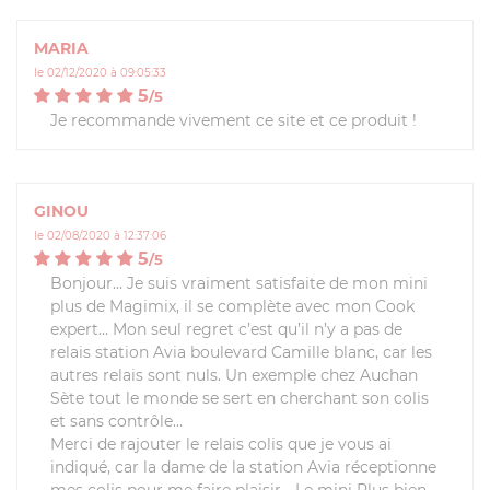
MARIA
le 02/12/2020 à 09:05:33
5
/
5
Je recommande vivement ce site et ce produit !
GINOU
le 02/08/2020 à 12:37:06
5
/
5
Bonjour… Je suis vraiment satisfaite de mon mini
plus de Magimix, il se complète avec mon Cook
expert… Mon seul regret c’est qu’il n’y a pas de
relais station Avia boulevard Camille blanc, car les
autres relais sont nuls. Un exemple chez Auchan
Sète tout le monde se sert en cherchant son colis
et sans contrôle…
Merci de rajouter le relais colis que je vous ai
indiqué, car la dame de la station Avia réceptionne
mes colis pour me faire plaisir… Le mini Plus bien