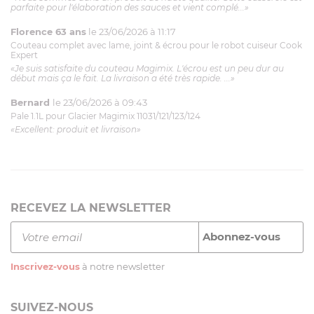
parfaite pour l'élaboration des sauces et vient complé...»
Florence 63 ans
le 23/06/2026 à 11:17
Couteau complet avec lame, joint & écrou pour le robot cuiseur Cook
Expert
«Je suis satisfaite du couteau Magimix. L'écrou est un peu dur au
début mais ça le fait. La livraison a été très rapide. ...»
Bernard
le 23/06/2026 à 09:43
Pale 1.1L pour Glacier Magimix 11031/121/123/124
«Excellent: produit et livraison»
RECEVEZ LA NEWSLETTER
Inscrivez-vous
à notre newsletter
SUIVEZ-NOUS