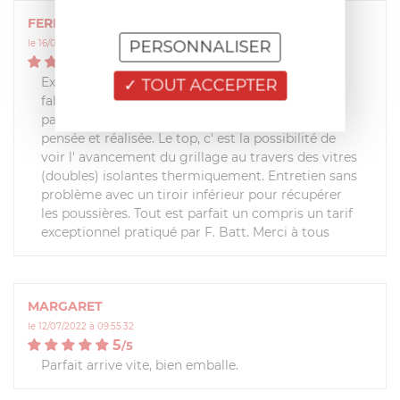
FERNAND
PERSONNALISER
le 16/06/2026 à 11:50:53
5
/
5
Excellent produit dans la ligne de qualité du
TOUT ACCEPTER
fabricant qui compte les meilleurs. Esthétique
parfaite, conception de cette machine très bien
pensée et réalisée. Le top, c' est la possibilité de
voir l' avancement du grillage au travers des vitres
(doubles) isolantes thermiquement. Entretien sans
problème avec un tiroir inférieur pour récupérer
les poussières. Tout est parfait un compris un tarif
exceptionnel pratiqué par F. Batt. Merci à tous
MARGARET
le 12/07/2022 à 09:55:32
5
/
5
Parfait arrive vite, bien emballe.