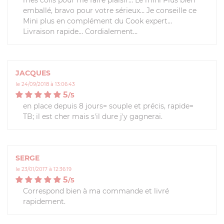
emballé, bravo pour votre sérieux… Je conseille ce
Mini plus en complément du Cook expert…
Livraison rapide… Cordialement…
JACQUES
le 24/09/2018 à 13:06:43
5
/
5
en place depuis 8 jours= souple et précis, rapide=
TB; il est cher mais s'il dure j'y gagnerai.
SERGE
le 23/01/2017 à 12:36:19
5
/
5
Correspond bien à ma commande et livré
rapidement.