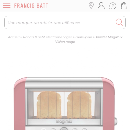
Accueil
>
Robots & petit électroménager
>
Grille-pain
>
Toaster Magimix
Vision rouge