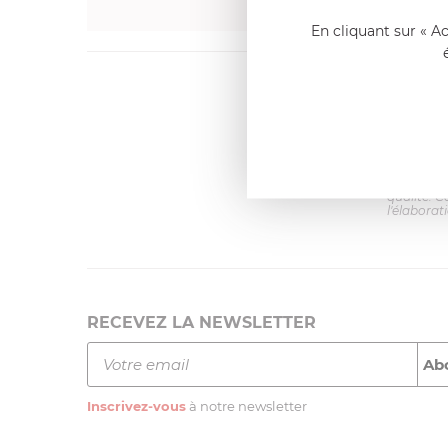
En cliquant sur « A
Dernier
Emmanue
Casserole 
fixe
«Nous so
qualité. C
l'élaborat
RECEVEZ LA NEWSLETTER
Inscrivez-vous
à notre newsletter