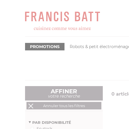
PROMOTIONS
Robots & petit électroménag
AFFINER
0
articl
votre recherche
Annuler tous les filtres
PAR DISPONIBILITÉ
En stock