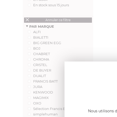
En stock sous 15 jours
Annuler ce filtre
PAR MARQUE
ALFI
BIALETTI
BIG GREEN EGG
BOJ
CHABRET
CHROMA
CRISTEL
DE BUYER
DUALIT
FRANCIS BATT
JURA
KENWOOD
MAGIMIX
OXO
Sélection Francis BATT
Nous utilisons d
simplehuman