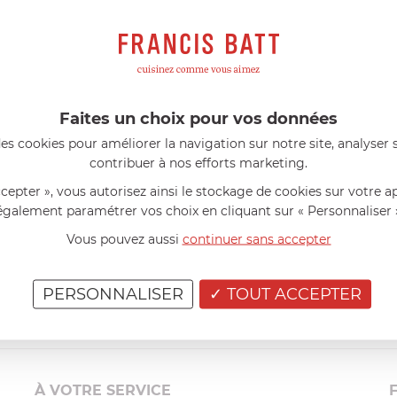
s avis produits
l 56 ans
le 23/06/2026 à 12:04
Florence 63 ans
le 23/06/2026 à 
mini 9 cm Castelpro 5 ply poignée
Couteau complet avec lame, joint 
pour le robot cuiseur Cook Expert
mmes dans un produit de haute
«Je suis satisfaite du couteau Mag
ette casserole est parfaite pour
L'écrou est un peu dur au début ma
Faites un choix pour vos données
ion des sauces et vient complé...»
fait. La livraison a été très rapide. ..
es cookies pour améliorer la navigation sur notre site, analyser s
contribuer à nos efforts marketing.
ccepter », vous autorisez ainsi le stockage de cookies sur votre a
également paramétrer vos choix en cliquant sur « Personnaliser 
Vous pouvez aussi
continuer sans accepter
PERSONNALISER
TOUT ACCEPTER
À VOTRE SERVICE