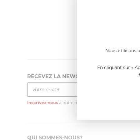
Dernier
Emmanue
Casserole 
fixe
«Nous so
qualité. C
l'élaborat
Nous utilisons d
En cliquant sur « A
RECEVEZ LA NEWSLETTER
Inscrivez-vous
à notre newsletter
QUI SOMMES-NOUS?