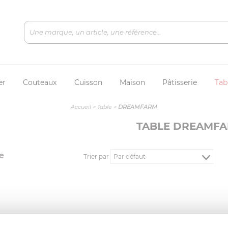
er
Couteaux
Cuisson
Maison
Pâtisserie
Tab
Accueil
>
Table
>
DREAMFARM
TABLE DREAMF
e
Trier par