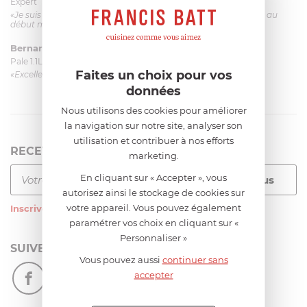
Expert
«Je suis satisfaite du couteau Magimix. L'écrou est un peu dur au
début mais ça le fait. La livraison a été très rapide. ...»
Bernard
le 23/06/2026 à 09:43
Pale 1.1L pour Glacier Magimix 11031/121/123/124
Faites un choix pour vos
«Excellent: produit et livraison»
données
Nous utilisons des cookies pour améliorer
la navigation sur notre site, analyser son
utilisation et contribuer à nos efforts
RECEVEZ LA NEWSLETTER
marketing.
En cliquant sur « Accepter », vous
autorisez ainsi le stockage de cookies sur
votre appareil. Vous pouvez également
Inscrivez-vous
à notre newsletter
paramétrer vos choix en cliquant sur «
Personnaliser »
SUIVEZ-NOUS
Vous pouvez aussi
continuer sans
accepter