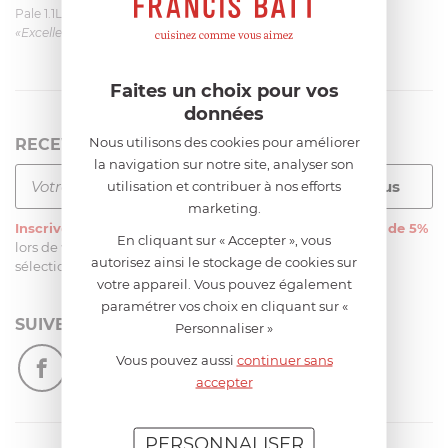
Pale 1.1L pour Glacier Magimix 11031/121/123/124
«Excellent: produit et livraison»
Faites un choix pour vos
données
Nous utilisons des cookies pour améliorer
RECEVEZ LA NEWSLETTER
la navigation sur notre site, analyser son
utilisation et contribuer à nos efforts
marketing.
Inscrivez-vous
à notre newsletter et recevez
une remise de 5%
En cliquant sur « Accepter », vous
lors de votre première commande sur notre site sur une
autorisez ainsi le stockage de cookies sur
sélection d’articles, hors soldes et promotions
votre appareil. Vous pouvez également
paramétrer vos choix en cliquant sur «
SUIVEZ-NOUS
Personnaliser »
Vous pouvez aussi
continuer sans
accepter
PERSONNALISER