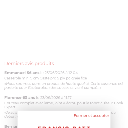
Derniers avis produits
Emmanuel 56 ans
le 23/06/2026 à 12:04
Casserole mini 9 cm Castelpro 5 ply poignée fixe
«Nous sommes dans un produit de haute qualité. Cette casserole est
parfaite pour l'élaboration des sauces et vient complé...»
Florence 63 ans
le 23/06/2026 à 11:17
Couteau complet avec lame, joint & écrou pour le robot cuiseur Cook
Expert
«Je suis satisfaite du couteau Magimix. L'écrou est un peu dur au
Fermer et accepter
début mais ça le fait. La livraison a été très rapide. ...»
Bernard
le 23/06/2026 à 09:43