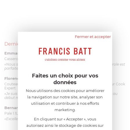
Fermer et accepter
Derniers avis produits
Emmanuel 56 ans
le 23/06/2026 à 12:04
Casserole mini 9 cm Castelpro 5 ply poignée fixe
«Nous sommes dans un produit de haute qualité. Cette casserole est
parfaite pour l'élaboration des sauces et vient complé...»
Faites un choix pour vos
Florence 63 ans
le 23/06/2026 à 11:17
données
Couteau complet avec lame, joint & écrou pour le robot cuiseur Cook
Expert
Nous utilisons des cookies pour améliorer
«Je suis satisfaite du couteau Magimix. L'écrou est un peu dur au
la navigation sur notre site, analyser son
début mais ça le fait. La livraison a été très rapide. ...»
utilisation et contribuer à nos efforts
Bernard
le 23/06/2026 à 09:43
marketing.
Pale 1.1L pour Glacier Magimix 11031/121/123/124
En cliquant sur « Accepter », vous
«Excellent: produit et livraison»
autorisez ainsi le stockage de cookies sur