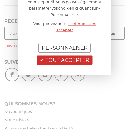
votre appareil. Vous pouvez également
paramétrer vos choix en cliquant sur «
Personnaliser »
RECEVEZ LA NEWSLETTER
Vous pouvez aussi
continuer sans
accepter
Inscrivez-vous
à notre newsletter
PERSONNALISER
TOUT ACCEPTER
SUIVEZ-NOUS
QUI SOMMES-NOUS?
Nos boutiques
Notre Histoire
Pourquoi acheter chez Francis Batt ?