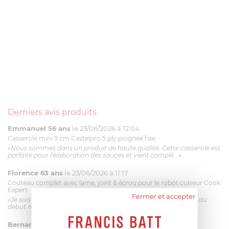
Derniers avis produits
Emmanuel 56 ans
le 23/06/2026 à 12:04
Casserole mini 9 cm Castelpro 5 ply poignée fixe
«Nous sommes dans un produit de haute qualité. Cette casserole est
parfaite pour l'élaboration des sauces et vient complé...»
Florence 63 ans
le 23/06/2026 à 11:17
Couteau complet avec lame, joint & écrou pour le robot cuiseur Cook
Expert
Fermer et accepter
«Je suis satisfaite du couteau Magimix. L'écrou est un peu dur au
début mais ça le fait. La livraison a été très rapide. ...»
Bernard
le 23/06/2026 à 09:43