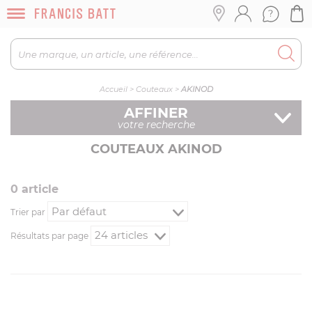
Accueil
>
Couteaux
>
AKINOD
AFFINER
votre recherche
COUTEAUX AKINOD
0
article
Trier par
Résultats par page