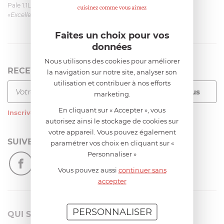
Pale 1.1L pour Glacier Magimix 11031/121/123/124
«Excellent: produit et livraison»
Faites un choix pour vos
données
Nous utilisons des cookies pour améliorer
RECEVEZ LA NEWSLETTER
la navigation sur notre site, analyser son
utilisation et contribuer à nos efforts
marketing.
En cliquant sur « Accepter », vous
Inscrivez-vous
à notre newsletter
autorisez ainsi le stockage de cookies sur
votre appareil. Vous pouvez également
SUIVEZ-NOUS
paramétrer vos choix en cliquant sur «
Personnaliser »
Vous pouvez aussi
continuer sans
accepter
PERSONNALISER
QUI SOMMES-NOUS?