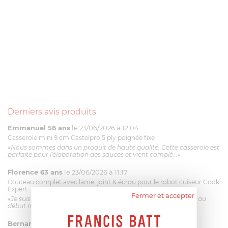
Derniers avis produits
Emmanuel 56 ans
le 23/06/2026 à 12:04
Casserole mini 9 cm Castelpro 5 ply poignée fixe
«Nous sommes dans un produit de haute qualité. Cette casserole est
parfaite pour l'élaboration des sauces et vient complé...»
Florence 63 ans
le 23/06/2026 à 11:17
Couteau complet avec lame, joint & écrou pour le robot cuiseur Cook
Expert
Fermer et accepter
«Je suis satisfaite du couteau Magimix. L'écrou est un peu dur au
début mais ça le fait. La livraison a été très rapide. ...»
Bernard
le 23/06/2026 à 09:43