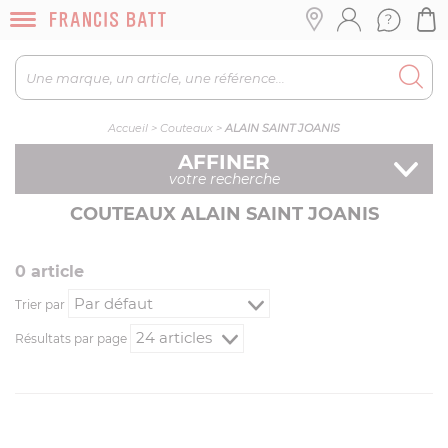
Accueil
>
Couteaux
>
ALAIN SAINT JOANIS
AFFINER
votre recherche
COUTEAUX ALAIN SAINT JOANIS
0
article
Trier par
Résultats par page