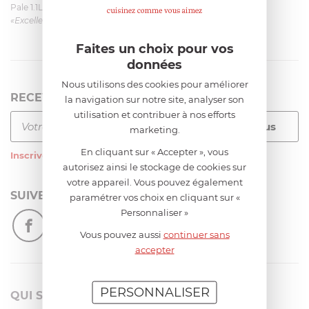
Pale 1.1L pour Glacier Magimix 11031/121/123/124
«Excellent: produit et livraison»
Faites un choix pour vos
données
Nous utilisons des cookies pour améliorer
RECEVEZ LA NEWSLETTER
la navigation sur notre site, analyser son
utilisation et contribuer à nos efforts
marketing.
En cliquant sur « Accepter », vous
Inscrivez-vous
à notre newsletter
autorisez ainsi le stockage de cookies sur
votre appareil. Vous pouvez également
SUIVEZ-NOUS
paramétrer vos choix en cliquant sur «
Personnaliser »
Vous pouvez aussi
continuer sans
accepter
PERSONNALISER
QUI SOMMES-NOUS?