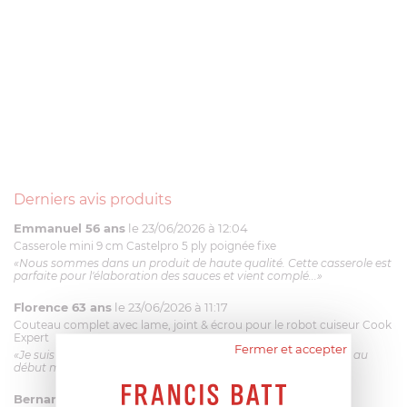
Derniers avis produits
Emmanuel 56 ans
le 23/06/2026 à 12:04
Casserole mini 9 cm Castelpro 5 ply poignée fixe
«Nous sommes dans un produit de haute qualité. Cette casserole est
parfaite pour l'élaboration des sauces et vient complé...»
Florence 63 ans
le 23/06/2026 à 11:17
Couteau complet avec lame, joint & écrou pour le robot cuiseur Cook
Expert
Fermer et accepter
«Je suis satisfaite du couteau Magimix. L'écrou est un peu dur au
début mais ça le fait. La livraison a été très rapide. ...»
Bernard
le 23/06/2026 à 09:43