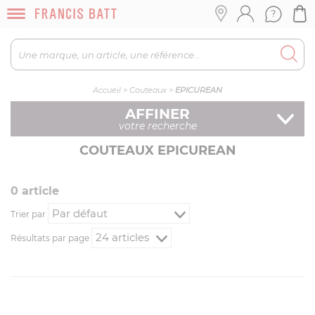
Accueil
>
Couteaux
>
EPICUREAN
AFFINER
votre recherche
COUTEAUX EPICUREAN
0
article
Trier par
Résultats par page