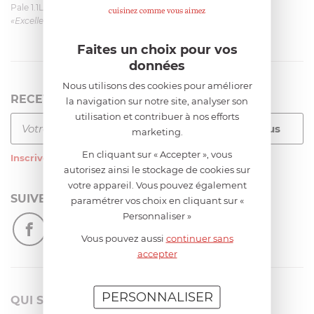
Pale 1.1L pour Glacier Magimix 11031/121/123/124
«Excellent: produit et livraison»
Faites un choix pour vos
données
Nous utilisons des cookies pour améliorer
RECEVEZ LA NEWSLETTER
la navigation sur notre site, analyser son
utilisation et contribuer à nos efforts
marketing.
En cliquant sur « Accepter », vous
Inscrivez-vous
à notre newsletter
autorisez ainsi le stockage de cookies sur
votre appareil. Vous pouvez également
SUIVEZ-NOUS
paramétrer vos choix en cliquant sur «
Personnaliser »
Vous pouvez aussi
continuer sans
accepter
PERSONNALISER
QUI SOMMES-NOUS?