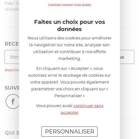
Pale 1.1L pour Glacier Magimix 11031/121/123/124
«Excellent: produit et livraison»
Faites un choix pour vos
données
Nous utilisons des cookies pour améliorer
RECEVEZ LA NEWSLETTER
la navigation sur notre site, analyser son
utilisation et contribuer à nos efforts
marketing.
En cliquant sur « Accepter », vous
Inscrivez-vous
à notre newsletter
autorisez ainsi le stockage de cookies sur
votre appareil. Vous pouvez également
SUIVEZ-NOUS
paramétrer vos choix en cliquant sur «
Personnaliser »
Vous pouvez aussi
continuer sans
accepter
PERSONNALISER
QUI SOMMES-NOUS?