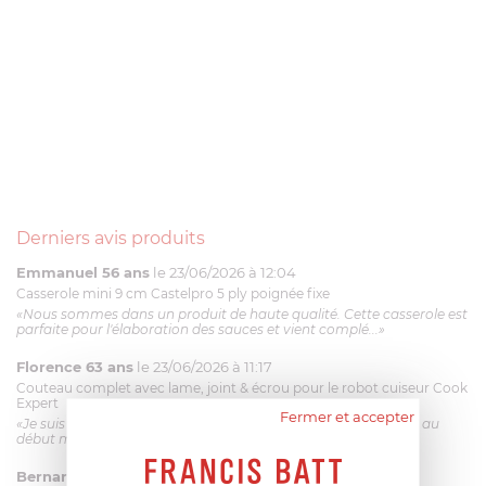
Derniers avis produits
Emmanuel 56 ans
le 23/06/2026 à 12:04
Casserole mini 9 cm Castelpro 5 ply poignée fixe
«Nous sommes dans un produit de haute qualité. Cette casserole est
parfaite pour l'élaboration des sauces et vient complé...»
Florence 63 ans
le 23/06/2026 à 11:17
Couteau complet avec lame, joint & écrou pour le robot cuiseur Cook
Expert
Fermer et accepter
«Je suis satisfaite du couteau Magimix. L'écrou est un peu dur au
début mais ça le fait. La livraison a été très rapide. ...»
Bernard
le 23/06/2026 à 09:43