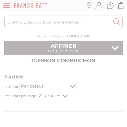
Accueil
>
Cuisson
>
COMBRICHON
AFFINER
votre recherche
CUISSON COMBRICHON
0
article
Trier par
Résultats par page