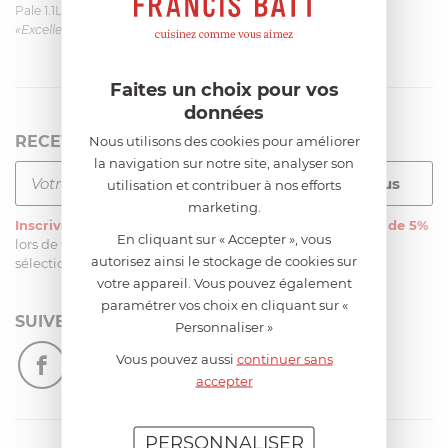
Pale 1.1L pour Glacier Magimix 11031/121/123/124
«Excellent: produit et livraison»
Faites un choix pour vos
données
RECEVEZ LA NEWSLETTER
Nous utilisons des cookies pour améliorer
la navigation sur notre site, analyser son
utilisation et contribuer à nos efforts
marketing.
Inscrivez-vous
à notre newsletter et recevez
une remise de 5%
En cliquant sur « Accepter », vous
lors de votre première commande sur notre site sur une
autorisez ainsi le stockage de cookies sur
sélection d’articles, hors soldes et promotions
votre appareil. Vous pouvez également
paramétrer vos choix en cliquant sur «
SUIVEZ-NOUS
Personnaliser »
Vous pouvez aussi
continuer sans
accepter
PERSONNALISER