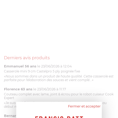
Derniers avis produits
Emmanuel 56 ans
le 23/06/2026 à 12:04
Casserole mini 9 cm Castelpro 5 ply poignée fixe
«Nous sommes dans un produit de haute qualité. Cette casserole est
parfaite pour l'élaboration des sauces et vient complé...»
Florence 63 ans
le 23/06/2026 à 11:17
Couteau complet avec lame, joint & écrou pour le robot cuiseur Cook
Expert
«Je suis satisfaite du couteau Magimix. L'écrou est un peu dur au
Fermer et accepter
début mais ça le fait. La livraison a été très rapide. ...»
Bernard
le 23/06/2026 à 09:43