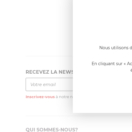
Dernier
Emmanue
Casserole 
fixe
«Nous so
qualité. C
l'élaborat
Nous utilisons d
En cliquant sur « A
RECEVEZ LA NEWSLETTER
Inscrivez-vous
à notre newsletter
QUI SOMMES-NOUS?