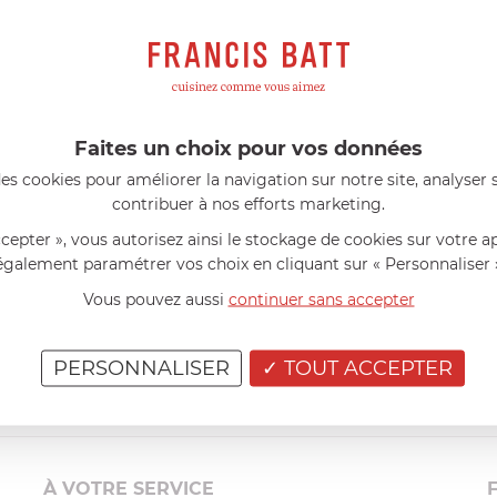
s avis produits
l 56 ans
le 23/06/2026 à 12:04
Florence 63 ans
le 23/06/2026 à 
mini 9 cm Castelpro 5 ply poignée
Couteau complet avec lame, joint 
pour le robot cuiseur Cook Expert
mmes dans un produit de haute
«Je suis satisfaite du couteau Mag
ette casserole est parfaite pour
L'écrou est un peu dur au début ma
Faites un choix pour vos données
ion des sauces et vient complé...»
fait. La livraison a été très rapide. ..
es cookies pour améliorer la navigation sur notre site, analyser s
contribuer à nos efforts marketing.
ccepter », vous autorisez ainsi le stockage de cookies sur votre a
également paramétrer vos choix en cliquant sur « Personnaliser 
Vous pouvez aussi
continuer sans accepter
PERSONNALISER
TOUT ACCEPTER
À VOTRE SERVICE