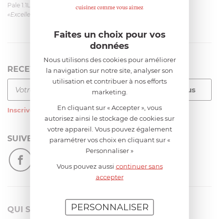
Pale 1.1L pour Glacier Magimix 11031/121/123/124
«Excellent: produit et livraison»
Faites un choix pour vos
données
Nous utilisons des cookies pour améliorer
RECEVEZ LA NEWSLETTER
la navigation sur notre site, analyser son
utilisation et contribuer à nos efforts
marketing.
En cliquant sur « Accepter », vous
Inscrivez-vous
à notre newsletter
autorisez ainsi le stockage de cookies sur
votre appareil. Vous pouvez également
SUIVEZ-NOUS
paramétrer vos choix en cliquant sur «
Personnaliser »
Vous pouvez aussi
continuer sans
accepter
PERSONNALISER
QUI SOMMES-NOUS?