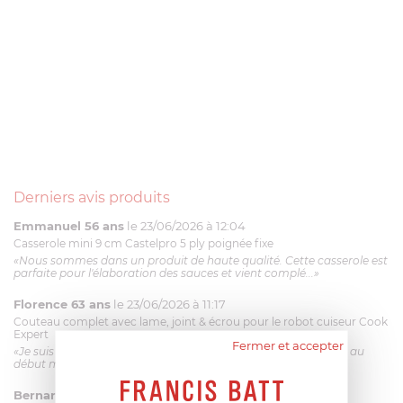
Derniers avis produits
Emmanuel 56 ans
le 23/06/2026 à 12:04
Casserole mini 9 cm Castelpro 5 ply poignée fixe
«Nous sommes dans un produit de haute qualité. Cette casserole est
parfaite pour l'élaboration des sauces et vient complé...»
Florence 63 ans
le 23/06/2026 à 11:17
Couteau complet avec lame, joint & écrou pour le robot cuiseur Cook
Expert
Fermer et accepter
«Je suis satisfaite du couteau Magimix. L'écrou est un peu dur au
début mais ça le fait. La livraison a été très rapide. ...»
Bernard
le 23/06/2026 à 09:43