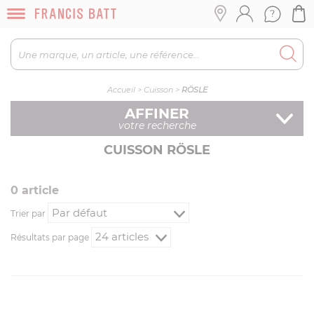
Accueil
>
Cuisson
>
RÖSLE
AFFINER
votre recherche
CUISSON RÖSLE
0
article
Trier par
Résultats par page