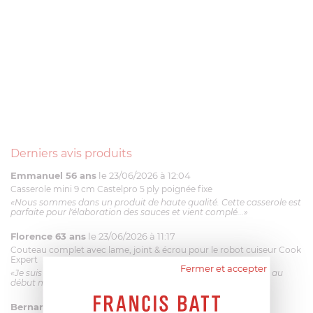
Derniers avis produits
Emmanuel 56 ans
le 23/06/2026 à 12:04
Casserole mini 9 cm Castelpro 5 ply poignée fixe
«Nous sommes dans un produit de haute qualité. Cette casserole est
parfaite pour l'élaboration des sauces et vient complé...»
Florence 63 ans
le 23/06/2026 à 11:17
Couteau complet avec lame, joint & écrou pour le robot cuiseur Cook
Expert
Fermer et accepter
«Je suis satisfaite du couteau Magimix. L'écrou est un peu dur au
début mais ça le fait. La livraison a été très rapide. ...»
Bernard
le 23/06/2026 à 09:43