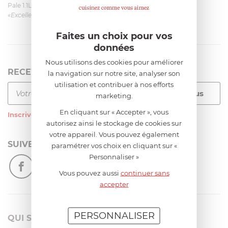
Pale 1.1L pour Glacier Magimix 11031/121/123/124
«Excellent: produit et livraison»
Faites un choix pour vos
données
Nous utilisons des cookies pour améliorer
RECEVEZ LA NEWSLETTER
la navigation sur notre site, analyser son
utilisation et contribuer à nos efforts
marketing.
En cliquant sur « Accepter », vous
Inscrivez-vous
à notre newsletter
autorisez ainsi le stockage de cookies sur
votre appareil. Vous pouvez également
SUIVEZ-NOUS
paramétrer vos choix en cliquant sur «
Personnaliser »
Vous pouvez aussi
continuer sans
accepter
PERSONNALISER
QUI SOMMES-NOUS?