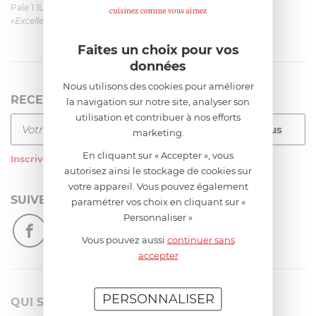
Pale 1.1L pour Glacier Magimix 11031/121/123/124
«Excellent: produit et livraison»
Faites un choix pour vos
données
Nous utilisons des cookies pour améliorer
RECEVEZ LA NEWSLETTER
la navigation sur notre site, analyser son
utilisation et contribuer à nos efforts
marketing.
En cliquant sur « Accepter », vous
Inscrivez-vous
à notre newsletter
autorisez ainsi le stockage de cookies sur
votre appareil. Vous pouvez également
SUIVEZ-NOUS
paramétrer vos choix en cliquant sur «
Personnaliser »
Vous pouvez aussi
continuer sans
accepter
PERSONNALISER
QUI SOMMES-NOUS?