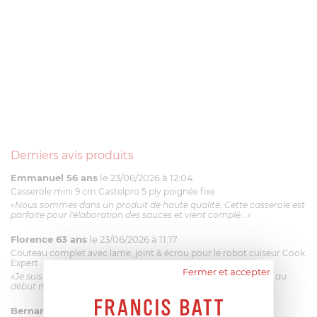
Derniers avis produits
Emmanuel 56 ans
le 23/06/2026 à 12:04
Casserole mini 9 cm Castelpro 5 ply poignée fixe
«Nous sommes dans un produit de haute qualité. Cette casserole est
parfaite pour l'élaboration des sauces et vient complé...»
Florence 63 ans
le 23/06/2026 à 11:17
Couteau complet avec lame, joint & écrou pour le robot cuiseur Cook
Expert
Fermer et accepter
«Je suis satisfaite du couteau Magimix. L'écrou est un peu dur au
début mais ça le fait. La livraison a été très rapide. ...»
Bernard
le 23/06/2026 à 09:43