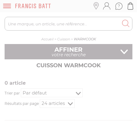
Accueil
>
Cuisson
>
WARMCOOK
AFFINER
votre recherche
CUISSON WARMCOOK
0
article
Trier par
Résultats par page