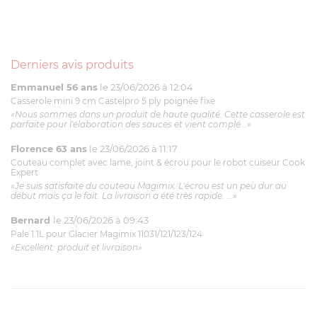
Derniers avis produits
Emmanuel 56 ans
le 23/06/2026 à 12:04
Casserole mini 9 cm Castelpro 5 ply poignée fixe
«Nous sommes dans un produit de haute qualité. Cette casserole est
parfaite pour l'élaboration des sauces et vient complé...»
Florence 63 ans
le 23/06/2026 à 11:17
Couteau complet avec lame, joint & écrou pour le robot cuiseur Cook
Expert
«Je suis satisfaite du couteau Magimix. L'écrou est un peu dur au
début mais ça le fait. La livraison a été très rapide. ...»
Bernard
le 23/06/2026 à 09:43
Pale 1.1L pour Glacier Magimix 11031/121/123/124
«Excellent: produit et livraison»