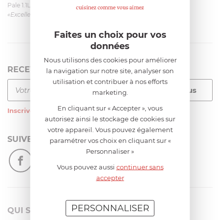
Pale 1.1L pour Glacier Magimix 11031/121/123/124
«Excellent: produit et livraison»
Faites un choix pour vos
données
Nous utilisons des cookies pour améliorer
RECEVEZ LA NEWSLETTER
la navigation sur notre site, analyser son
utilisation et contribuer à nos efforts
marketing.
En cliquant sur « Accepter », vous
Inscrivez-vous
à notre newsletter
autorisez ainsi le stockage de cookies sur
votre appareil. Vous pouvez également
SUIVEZ-NOUS
paramétrer vos choix en cliquant sur «
Personnaliser »
Vous pouvez aussi
continuer sans
accepter
PERSONNALISER
QUI SOMMES-NOUS?