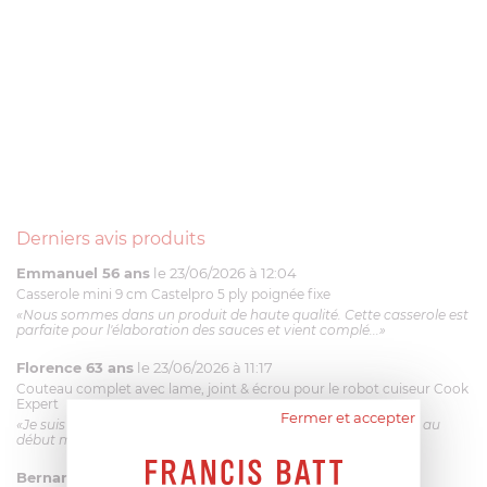
Derniers avis produits
Emmanuel 56 ans
le 23/06/2026 à 12:04
Casserole mini 9 cm Castelpro 5 ply poignée fixe
«Nous sommes dans un produit de haute qualité. Cette casserole est
parfaite pour l'élaboration des sauces et vient complé...»
Florence 63 ans
le 23/06/2026 à 11:17
Couteau complet avec lame, joint & écrou pour le robot cuiseur Cook
Expert
Fermer et accepter
«Je suis satisfaite du couteau Magimix. L'écrou est un peu dur au
début mais ça le fait. La livraison a été très rapide. ...»
Bernard
le 23/06/2026 à 09:43