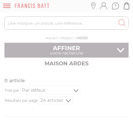
Accueil
>
Maison
>
ARDES
AFFINER
votre recherche
MAISON ARDES
0
article
Trier par
Résultats par page