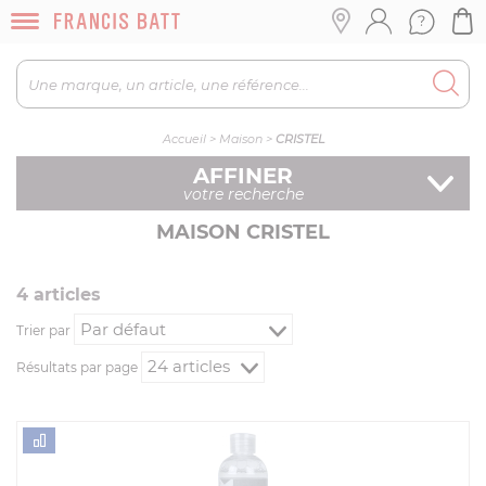
Accueil
>
Maison
>
CRISTEL
AFFINER
votre recherche
MAISON CRISTEL
4
article
s
Trier par
Résultats par page