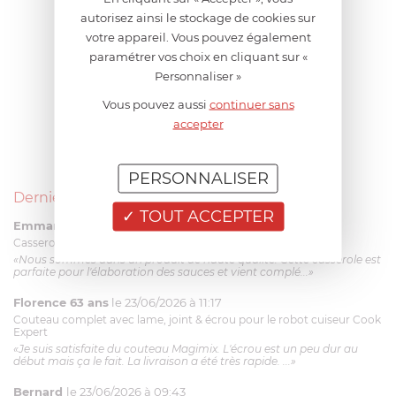
autorisez ainsi le stockage de cookies sur
votre appareil. Vous pouvez également
paramétrer vos choix en cliquant sur «
Personnaliser »
Vous pouvez aussi
continuer sans
accepter
PERSONNALISER
Derniers avis produits
TOUT ACCEPTER
Emmanuel 56 ans
le 23/06/2026 à 12:04
Casserole mini 9 cm Castelpro 5 ply poignée fixe
«Nous sommes dans un produit de haute qualité. Cette casserole est
parfaite pour l'élaboration des sauces et vient complé...»
Florence 63 ans
le 23/06/2026 à 11:17
Couteau complet avec lame, joint & écrou pour le robot cuiseur Cook
Expert
«Je suis satisfaite du couteau Magimix. L'écrou est un peu dur au
début mais ça le fait. La livraison a été très rapide. ...»
Bernard
le 23/06/2026 à 09:43