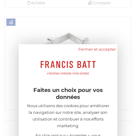
Acheter
Comparer
Fermer et accepter
CRISTEL
Tringle 80 cm Fixations Murales PANOPLY
EN STOCK - ENVOI SOUS 24/48H
Faites un choix pour vos
59,90
€
données
Nous utilisons des cookies pour améliorer
Acheter
Comparer
la navigation sur notre site, analyser son
utilisation et contribuer à nos efforts
marketing.
En cliquant sur « Accepter », vous