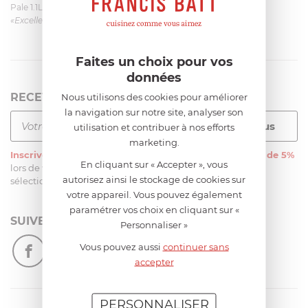
Pale 1.1L pour Glacier Magimix 11031/121/123/124
«Excellent: produit et livraison»
Faites un choix pour vos
données
RECEVEZ LA NEWSLETTER
Nous utilisons des cookies pour améliorer
la navigation sur notre site, analyser son
utilisation et contribuer à nos efforts
marketing.
Inscrivez-vous
à notre newsletter et recevez
une remise de 5%
En cliquant sur « Accepter », vous
lors de votre première commande sur notre site sur une
autorisez ainsi le stockage de cookies sur
sélection d’articles, hors soldes et promotions
votre appareil. Vous pouvez également
paramétrer vos choix en cliquant sur «
SUIVEZ-NOUS
Personnaliser »
Vous pouvez aussi
continuer sans
accepter
PERSONNALISER