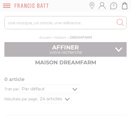
Accueil
>
Maison
>
DREAMFARM
AFFINER
votre recherche
MAISON DREAMFARM
0
article
Trier par
Résultats par page