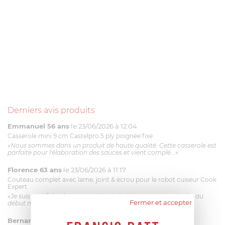
Derniers avis produits
Emmanuel 56 ans
le 23/06/2026 à 12:04
Casserole mini 9 cm Castelpro 5 ply poignée fixe
«Nous sommes dans un produit de haute qualité. Cette casserole est
parfaite pour l'élaboration des sauces et vient complé...»
Florence 63 ans
le 23/06/2026 à 11:17
Couteau complet avec lame, joint & écrou pour le robot cuiseur Cook
Expert
«Je suis satisfaite du couteau Magimix. L'écrou est un peu dur au
Fermer et accepter
début mais ça le fait. La livraison a été très rapide. ...»
Bernard
le 23/06/2026 à 09:43