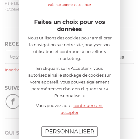
Pale 1.1L pour Glacier Magimix 11031/121/123/124
«Excellent: produit et livraison»
Faites un choix pour vos
données
Nous utilisons des cookies pour améliorer
RECEVEZ LA NEWSLETTER
la navigation sur notre site, analyser son
utilisation et contribuer à nos efforts
marketing.
En cliquant sur « Accepter », vous
Inscrivez-vous
à notre newsletter
autorisez ainsi le stockage de cookies sur
votre appareil. Vous pouvez également
SUIVEZ-NOUS
paramétrer vos choix en cliquant sur «
Personnaliser »
Vous pouvez aussi
continuer sans
accepter
PERSONNALISER
QUI SOMMES-NOUS?