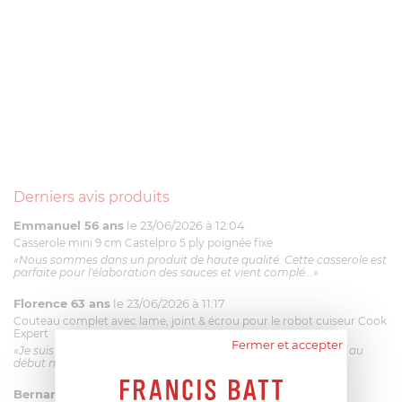
Derniers avis produits
Emmanuel 56 ans
le 23/06/2026 à 12:04
Casserole mini 9 cm Castelpro 5 ply poignée fixe
«Nous sommes dans un produit de haute qualité. Cette casserole est
parfaite pour l'élaboration des sauces et vient complé...»
Florence 63 ans
le 23/06/2026 à 11:17
Couteau complet avec lame, joint & écrou pour le robot cuiseur Cook
Expert
Fermer et accepter
«Je suis satisfaite du couteau Magimix. L'écrou est un peu dur au
début mais ça le fait. La livraison a été très rapide. ...»
Bernard
le 23/06/2026 à 09:43