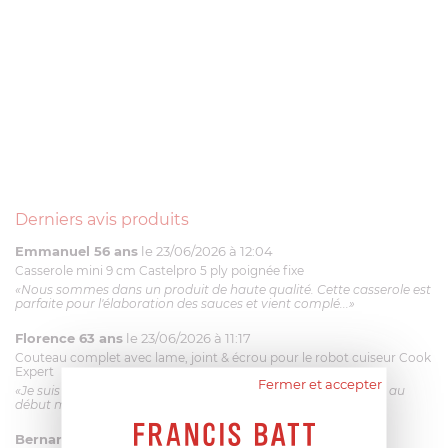
Derniers avis produits
Emmanuel 56 ans
le 23/06/2026 à 12:04
Casserole mini 9 cm Castelpro 5 ply poignée fixe
«Nous sommes dans un produit de haute qualité. Cette casserole est
parfaite pour l'élaboration des sauces et vient complé...»
Florence 63 ans
le 23/06/2026 à 11:17
Couteau complet avec lame, joint & écrou pour le robot cuiseur Cook
Expert
Fermer et accepter
«Je suis satisfaite du couteau Magimix. L'écrou est un peu dur au
début mais ça le fait. La livraison a été très rapide. ...»
Bernard
le 23/06/2026 à 09:43