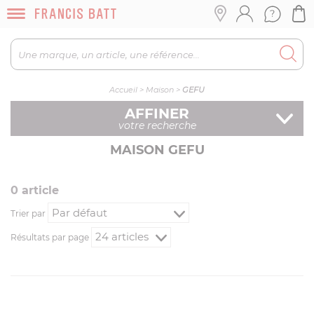
Accueil
>
Maison
>
GEFU
AFFINER
votre recherche
MAISON GEFU
0
article
Trier par
Résultats par page