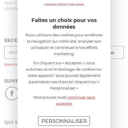
Pale 1.1L pour Glacier Magimix 11031/121/123/124
«Excellent: produit et livraison»
Faites un choix pour vos
données
Nous utilisons des cookies pour améliorer
RECEVEZ LA NEWSLETTER
la navigation sur notre site, analyser son
utilisation et contribuer à nos efforts
marketing.
En cliquant sur « Accepter », vous
Inscrivez-vous
à notre newsletter
autorisez ainsi le stockage de cookies sur
votre appareil. Vous pouvez également
SUIVEZ-NOUS
paramétrer vos choix en cliquant sur «
Personnaliser »
Vous pouvez aussi
continuer sans
accepter
PERSONNALISER
QUI SOMMES-NOUS?