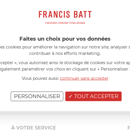
s avis produits
l 56 ans
le 23/06/2026 à 12:04
Florence 63 ans
le 23/06/2026 à 
mini 9 cm Castelpro 5 ply poignée
Couteau complet avec lame, joint 
pour le robot cuiseur Cook Expert
mmes dans un produit de haute
«Je suis satisfaite du couteau Mag
ette casserole est parfaite pour
L'écrou est un peu dur au début ma
Faites un choix pour vos données
ion des sauces et vient complé...»
fait. La livraison a été très rapide. ..
es cookies pour améliorer la navigation sur notre site, analyser s
contribuer à nos efforts marketing.
ccepter », vous autorisez ainsi le stockage de cookies sur votre a
également paramétrer vos choix en cliquant sur « Personnaliser 
Vous pouvez aussi
continuer sans accepter
PERSONNALISER
TOUT ACCEPTER
À VOTRE SERVICE