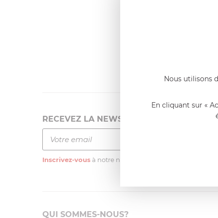
Dernier
Emmanue
Casserole 
fixe
«Nous so
qualité. C
l'élaborat
Nous utilisons d
En cliquant sur « A
RECEVEZ LA NEWSLETTER
Inscrivez-vous
à notre newsletter
QUI SOMMES-NOUS?