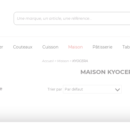
er
Couteaux
Cuisson
Maison
Pâtisserie
Tab
Accueil
>
Maison
>
KYOCERA
MAISON KYOCE
e
Trier par