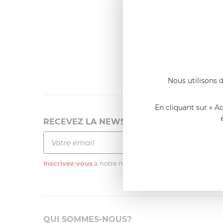
Dernier
Emmanue
Casserole 
fixe
«Nous so
qualité. C
l'élaborat
Nous utilisons d
En cliquant sur « A
RECEVEZ LA NEWSLETTER
Inscrivez-vous
à notre newsletter
QUI SOMMES-NOUS?