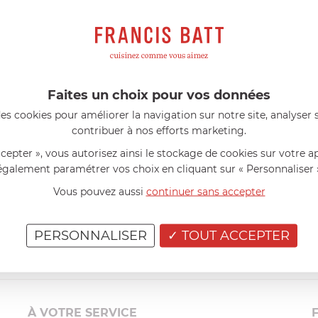
s avis produits
l 56 ans
le 23/06/2026 à 12:04
Florence 63 ans
le 23/06/2026 à 
mini 9 cm Castelpro 5 ply poignée
Couteau complet avec lame, joint 
pour le robot cuiseur Cook Expert
mmes dans un produit de haute
«Je suis satisfaite du couteau Mag
ette casserole est parfaite pour
L'écrou est un peu dur au début ma
Faites un choix pour vos données
ion des sauces et vient complé...»
fait. La livraison a été très rapide. ..
es cookies pour améliorer la navigation sur notre site, analyser s
contribuer à nos efforts marketing.
ccepter », vous autorisez ainsi le stockage de cookies sur votre a
également paramétrer vos choix en cliquant sur « Personnaliser 
Vous pouvez aussi
continuer sans accepter
PERSONNALISER
TOUT ACCEPTER
À VOTRE SERVICE