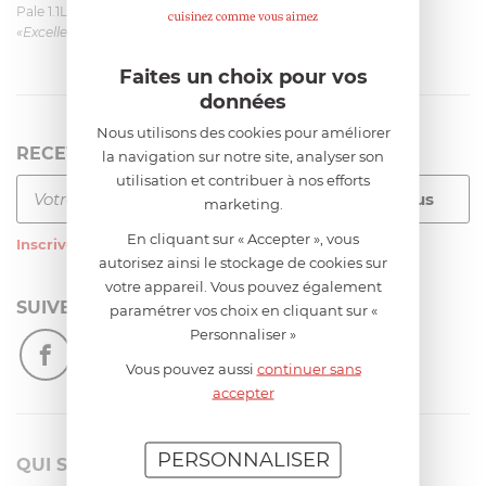
Pale 1.1L pour Glacier Magimix 11031/121/123/124
«Excellent: produit et livraison»
Faites un choix pour vos
données
Nous utilisons des cookies pour améliorer
RECEVEZ LA NEWSLETTER
la navigation sur notre site, analyser son
utilisation et contribuer à nos efforts
marketing.
En cliquant sur « Accepter », vous
Inscrivez-vous
à notre newsletter
autorisez ainsi le stockage de cookies sur
votre appareil. Vous pouvez également
SUIVEZ-NOUS
paramétrer vos choix en cliquant sur «
Personnaliser »
Vous pouvez aussi
continuer sans
accepter
PERSONNALISER
QUI SOMMES-NOUS?