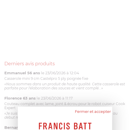
Derniers avis produits
Emmanuel 56 ans
le 23/06/2026 à 12:04
Casserole mini 9 cm Castelpro 5 ply poignée fixe
«Nous sommes dans un produit de haute qualité. Cette casserole est
parfaite pour l'élaboration des sauces et vient complé...»
Florence 63 ans
le 23/06/2026 à 11:17
Couteau complet avec lame, joint & écrou pour le robot cuiseur Cook
Expert
Fermer et accepter
«Je suis satisfaite du couteau Magimix. L'écrou est un peu dur au
début mais ça le fait. La livraison a été très rapide. ...»
Bernard
le 23/06/2026 à 09:43