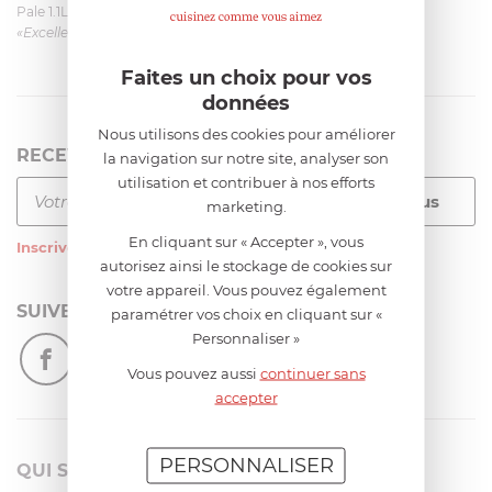
Pale 1.1L pour Glacier Magimix 11031/121/123/124
«Excellent: produit et livraison»
Faites un choix pour vos
données
Nous utilisons des cookies pour améliorer
RECEVEZ LA NEWSLETTER
la navigation sur notre site, analyser son
utilisation et contribuer à nos efforts
marketing.
En cliquant sur « Accepter », vous
Inscrivez-vous
à notre newsletter
autorisez ainsi le stockage de cookies sur
votre appareil. Vous pouvez également
SUIVEZ-NOUS
paramétrer vos choix en cliquant sur «
Personnaliser »
Vous pouvez aussi
continuer sans
accepter
PERSONNALISER
QUI SOMMES-NOUS?