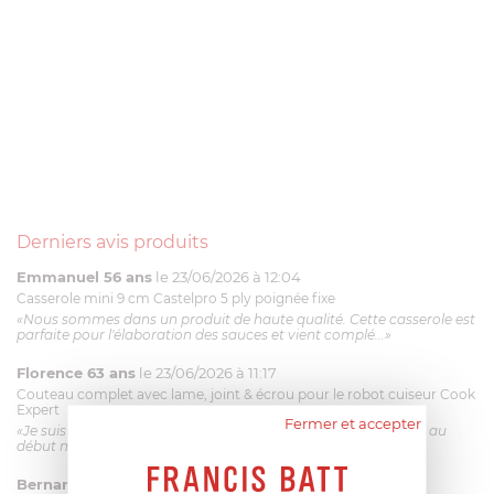
Derniers avis produits
Emmanuel 56 ans
le 23/06/2026 à 12:04
Casserole mini 9 cm Castelpro 5 ply poignée fixe
«Nous sommes dans un produit de haute qualité. Cette casserole est
parfaite pour l'élaboration des sauces et vient complé...»
Florence 63 ans
le 23/06/2026 à 11:17
Couteau complet avec lame, joint & écrou pour le robot cuiseur Cook
Expert
Fermer et accepter
«Je suis satisfaite du couteau Magimix. L'écrou est un peu dur au
début mais ça le fait. La livraison a été très rapide. ...»
Bernard
le 23/06/2026 à 09:43