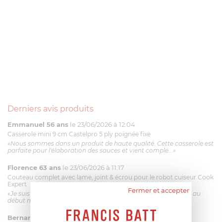
Derniers avis produits
Emmanuel 56 ans
le 23/06/2026 à 12:04
Casserole mini 9 cm Castelpro 5 ply poignée fixe
«Nous sommes dans un produit de haute qualité. Cette casserole est
parfaite pour l'élaboration des sauces et vient complé...»
Florence 63 ans
le 23/06/2026 à 11:17
Couteau complet avec lame, joint & écrou pour le robot cuiseur Cook
Expert
Fermer et accepter
«Je suis satisfaite du couteau Magimix. L'écrou est un peu dur au
début mais ça le fait. La livraison a été très rapide. ...»
Bernard
le 23/06/2026 à 09:43