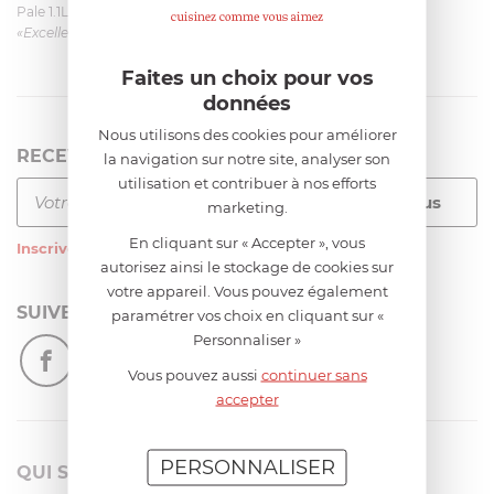
Pale 1.1L pour Glacier Magimix 11031/121/123/124
«Excellent: produit et livraison»
Faites un choix pour vos
données
Nous utilisons des cookies pour améliorer
RECEVEZ LA NEWSLETTER
la navigation sur notre site, analyser son
utilisation et contribuer à nos efforts
marketing.
En cliquant sur « Accepter », vous
Inscrivez-vous
à notre newsletter
autorisez ainsi le stockage de cookies sur
votre appareil. Vous pouvez également
SUIVEZ-NOUS
paramétrer vos choix en cliquant sur «
Personnaliser »
Vous pouvez aussi
continuer sans
accepter
PERSONNALISER
QUI SOMMES-NOUS?