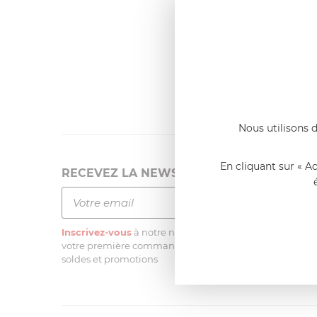
Dernier
Emmanue
Casserole 
fixe
«Nous so
qualité. C
l'élaborat
Nous utilisons d
En cliquant sur « A
RECEVEZ LA NEWSLETTER
Inscrivez-vous
à notre newsletter et recevez
une remis
votre première commande sur notre site sur une sélectio
soldes et promotions