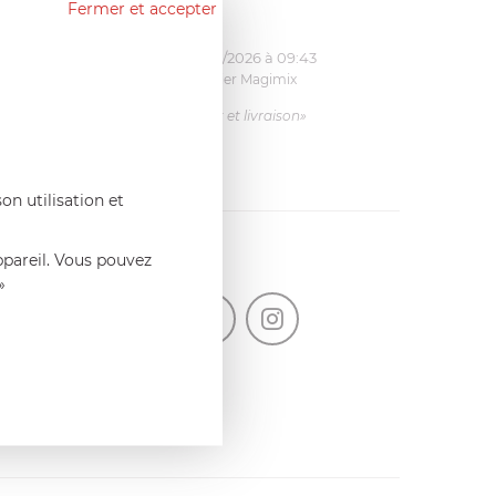
Fermer et accepter
11:17
Bernard
le 23/06/2026 à 09:43
& écrou
Pale 1.1L pour Glacier Magimix
11031/121/123/124
imix.
«Excellent: produit et livraison»
is ça le
.»
on utilisation et
ppareil. Vous pouvez
SUIVEZ-NOUS
»