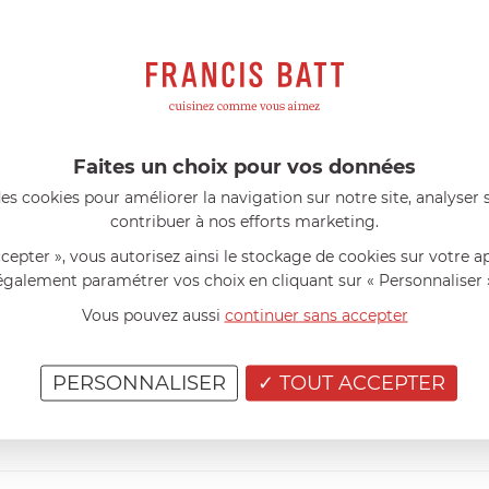
s avis produits
l 56 ans
le 23/06/2026 à 12:04
Florence 63 ans
le 23/06/2026 à 
mini 9 cm Castelpro 5 ply poignée
Couteau complet avec lame, joint 
pour le robot cuiseur Cook Expert
mmes dans un produit de haute
«Je suis satisfaite du couteau Mag
ette casserole est parfaite pour
L'écrou est un peu dur au début ma
ion des sauces et vient complé...»
fait. La livraison a été très rapide. ..
Faites un choix pour vos données
es cookies pour améliorer la navigation sur notre site, analyser s
contribuer à nos efforts marketing.
ccepter », vous autorisez ainsi le stockage de cookies sur votre a
également paramétrer vos choix en cliquant sur « Personnaliser 
Vous pouvez aussi
continuer sans accepter
e de 5%
lors de
n d’articles, hors
PERSONNALISER
TOUT ACCEPTER