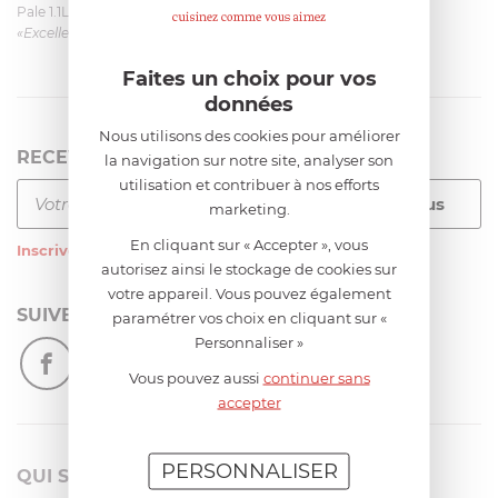
Pale 1.1L pour Glacier Magimix 11031/121/123/124
«Excellent: produit et livraison»
Faites un choix pour vos
données
Nous utilisons des cookies pour améliorer
RECEVEZ LA NEWSLETTER
la navigation sur notre site, analyser son
utilisation et contribuer à nos efforts
marketing.
En cliquant sur « Accepter », vous
Inscrivez-vous
à notre newsletter
autorisez ainsi le stockage de cookies sur
votre appareil. Vous pouvez également
SUIVEZ-NOUS
paramétrer vos choix en cliquant sur «
Personnaliser »
Vous pouvez aussi
continuer sans
accepter
PERSONNALISER
QUI SOMMES-NOUS?