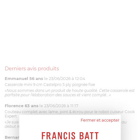
Derniers avis produits
Emmanuel 56 ans
le 23/06/2026 à 12:04
Casserole mini 9 cm Castelpro 5 ply poignée fixe
«Nous sommes dans un produit de haute qualité. Cette casserole est
parfaite pour l'élaboration des sauces et vient complé...»
Florence 63 ans
le 23/06/2026 à 11:17
Couteau complet avec lame, joint & écrou pour le robot cuiseur Cook
Expert
Fermer et accepter
«Je suis satisfaite du couteau Magimix. L'écrou est un peu dur au
début mais ça le fait. La livraison a été très rapide. ...»
Bernard
le 23/06/2026 à 09:43