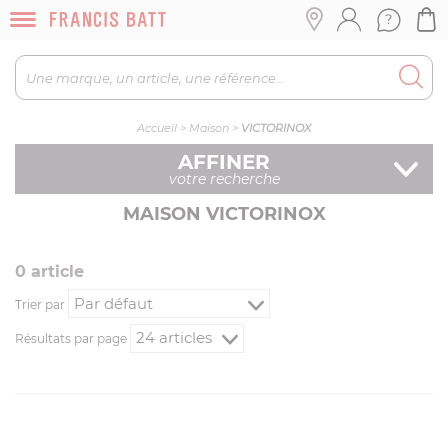
Accueil
>
Maison
>
VICTORINOX
AFFINER
votre recherche
MAISON VICTORINOX
0
article
Trier par
Résultats par page