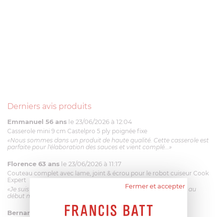
Derniers avis produits
Emmanuel 56 ans
le 23/06/2026 à 12:04
Casserole mini 9 cm Castelpro 5 ply poignée fixe
«Nous sommes dans un produit de haute qualité. Cette casserole est
parfaite pour l'élaboration des sauces et vient complé...»
Florence 63 ans
le 23/06/2026 à 11:17
Couteau complet avec lame, joint & écrou pour le robot cuiseur Cook
Expert
Fermer et accepter
«Je suis satisfaite du couteau Magimix. L'écrou est un peu dur au
début mais ça le fait. La livraison a été très rapide. ...»
Bernard
le 23/06/2026 à 09:43