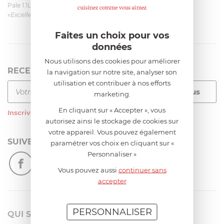
Pale 1.1L pour Glacier Magimix 11031/121/123/124
«Excellent: produit et livraison»
Faites un choix pour vos
données
Nous utilisons des cookies pour améliorer
RECEVEZ LA NEWSLETTER
la navigation sur notre site, analyser son
utilisation et contribuer à nos efforts
marketing.
En cliquant sur « Accepter », vous
Inscrivez-vous
à notre newsletter
autorisez ainsi le stockage de cookies sur
votre appareil. Vous pouvez également
SUIVEZ-NOUS
paramétrer vos choix en cliquant sur «
Personnaliser »
Vous pouvez aussi
continuer sans
accepter
PERSONNALISER
QUI SOMMES-NOUS?