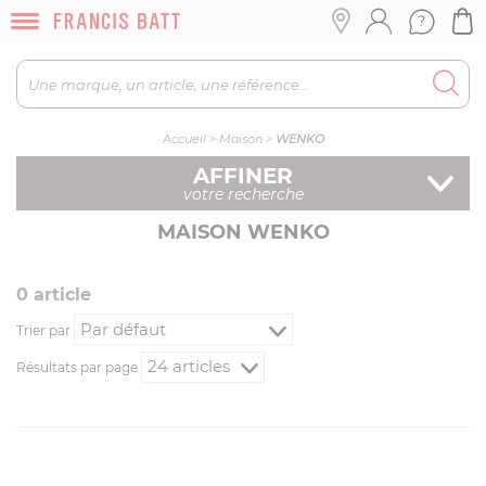
Accueil
>
Maison
>
WENKO
AFFINER
votre recherche
MAISON WENKO
0
article
Trier par
Résultats par page