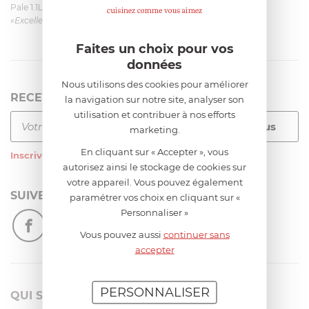
Pale 1.1L pour Glacier Magimix 11031/121/123/124
«Excellent: produit et livraison»
Faites un choix pour vos
données
Nous utilisons des cookies pour améliorer
RECEVEZ LA NEWSLETTER
la navigation sur notre site, analyser son
utilisation et contribuer à nos efforts
marketing.
En cliquant sur « Accepter », vous
Inscrivez-vous
à notre newsletter
autorisez ainsi le stockage de cookies sur
votre appareil. Vous pouvez également
SUIVEZ-NOUS
paramétrer vos choix en cliquant sur «
Personnaliser »
Vous pouvez aussi
continuer sans
accepter
PERSONNALISER
QUI SOMMES-NOUS?