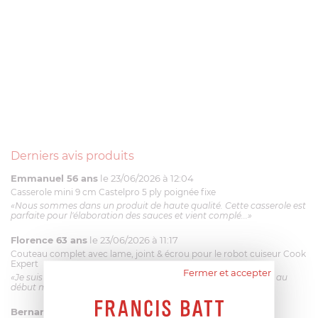
Derniers avis produits
Emmanuel 56 ans
le 23/06/2026 à 12:04
Casserole mini 9 cm Castelpro 5 ply poignée fixe
«Nous sommes dans un produit de haute qualité. Cette casserole est
parfaite pour l'élaboration des sauces et vient complé...»
Florence 63 ans
le 23/06/2026 à 11:17
Couteau complet avec lame, joint & écrou pour le robot cuiseur Cook
Expert
Fermer et accepter
«Je suis satisfaite du couteau Magimix. L'écrou est un peu dur au
début mais ça le fait. La livraison a été très rapide. ...»
Bernard
le 23/06/2026 à 09:43